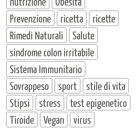
nutrizione
Obesità
Prevenzione
ricetta
ricette
Rimedi Naturali
Salute
sindrome colon irritabile
Sistema Immunitario
Sovrappeso
sport
stile di vita
Stipsi
stress
test epigenetico
Tiroide
Vegan
virus