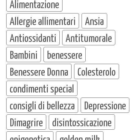
Alimentazione
Allergie allimentari
Ansia
Antiossidanti
Antitumorale
Bambini
benessere
Benessere Donna
Colesterolo
condimenti special
consigli di bellezza
Depressione
Dimagrire
disintossicazione
epigenetica
golden milk