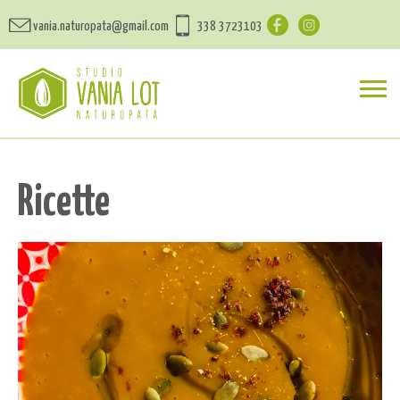
vania.naturopata@gmail.com
338 3723103
Ricette