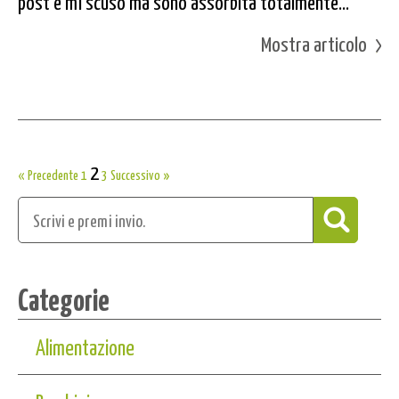
post e mi scuso ma sono assorbita totalmente...
Mostra articolo
2
« Precedente
1
3
Successivo »
Categorie
Alimentazione