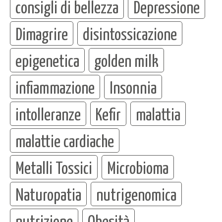
consigli di bellezza
Depressione
Dimagrire
disintossicazione
epigenetica
golden milk
infiammazione
Insonnia
intolleranze
Kefir
malattia
malattie cardiache
Metalli Tossici
Microbioma
Naturopatia
nutrigenomica
nutrizione
Obesità