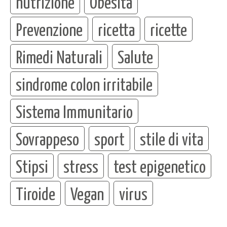
nutrizione
Obesità
Prevenzione
ricetta
ricette
Rimedi Naturali
Salute
sindrome colon irritabile
Sistema Immunitario
Sovrappeso
sport
stile di vita
Stipsi
stress
test epigenetico
Tiroide
Vegan
virus