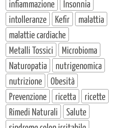
infiammazione
Insonnia
intolleranze
Kefir
malattia
malattie cardiache
Metalli Tossici
Microbioma
Naturopatia
nutrigenomica
nutrizione
Obesità
Prevenzione
ricetta
ricette
Rimedi Naturali
Salute
sindrome colon irritabile