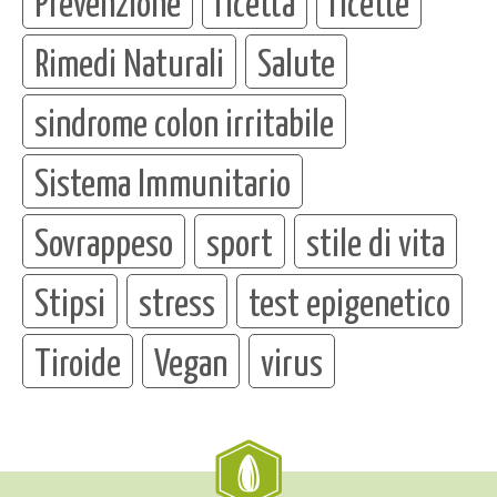
Prevenzione
ricetta
ricette
Rimedi Naturali
Salute
sindrome colon irritabile
Sistema Immunitario
Sovrappeso
sport
stile di vita
Stipsi
stress
test epigenetico
Tiroide
Vegan
virus