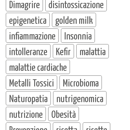
Dimagrire
disintossicazione
epigenetica
golden milk
infiammazione
Insonnia
intolleranze
Kefir
malattia
malattie cardiache
Metalli Tossici
Microbioma
Naturopatia
nutrigenomica
nutrizione
Obesità
Prevenzione
ricetta
ricette