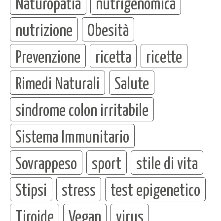
Naturopatia
nutrigenomica
nutrizione
Obesità
Prevenzione
ricetta
ricette
Rimedi Naturali
Salute
sindrome colon irritabile
Sistema Immunitario
Sovrappeso
sport
stile di vita
Stipsi
stress
test epigenetico
Tiroide
Vegan
virus