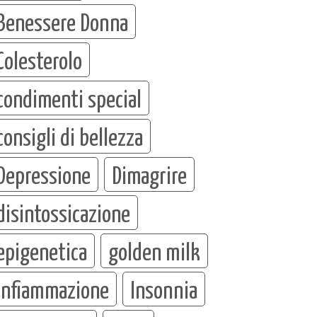
Benessere Donna
Colesterolo
condimenti special
consigli di bellezza
Depressione
Dimagrire
disintossicazione
epigenetica
golden milk
infiammazione
Insonnia