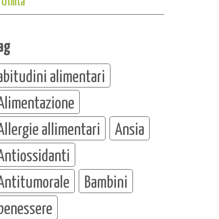
Utilità
ag
abitudini alimentari
Alimentazione
Allergie allimentari
Ansia
Antiossidanti
Antitumorale
Bambini
benessere