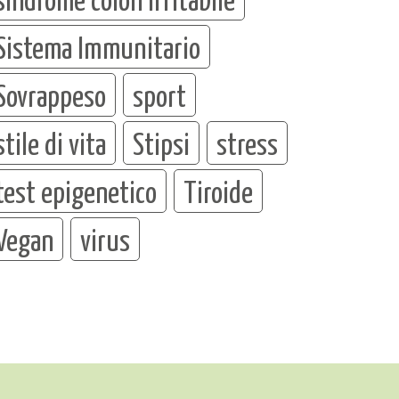
Sistema Immunitario
Sovrappeso
sport
stile di vita
Stipsi
stress
test epigenetico
Tiroide
Vegan
virus