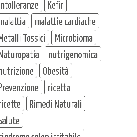
intolleranze
Kefir
malattia
malattie cardiache
Metalli Tossici
Microbioma
Naturopatia
nutrigenomica
nutrizione
Obesità
Prevenzione
ricetta
ricette
Rimedi Naturali
Salute
sindrome colon irritabile