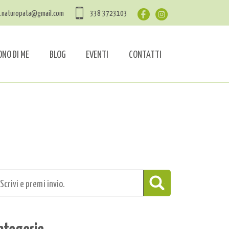
a.naturopata@gmail.com
338 3723103
ONO DI ME
BLOG
EVENTI
CONTATTI
ategorie