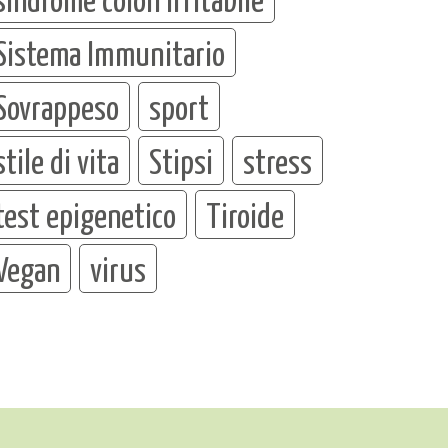
Sistema Immunitario
Sovrappeso
sport
stile di vita
Stipsi
stress
test epigenetico
Tiroide
Vegan
virus