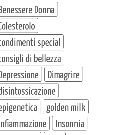
Benessere Donna
Colesterolo
condimenti special
consigli di bellezza
Depressione
Dimagrire
disintossicazione
epigenetica
golden milk
infiammazione
Insonnia