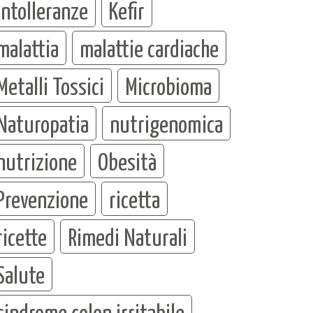
intolleranze
Kefir
malattia
malattie cardiache
Metalli Tossici
Microbioma
Naturopatia
nutrigenomica
nutrizione
Obesità
Prevenzione
ricetta
ricette
Rimedi Naturali
Salute
sindrome colon irritabile