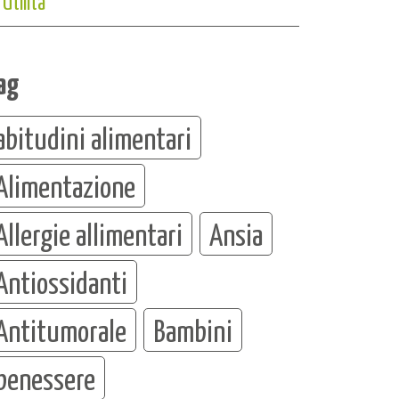
Utilità
ag
abitudini alimentari
Alimentazione
Allergie allimentari
Ansia
Antiossidanti
Antitumorale
Bambini
benessere