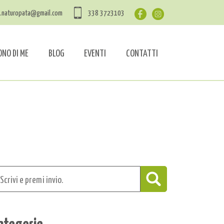
a.naturopata@gmail.com
338 3723103
ONO DI ME
BLOG
EVENTI
CONTATTI
ategorie