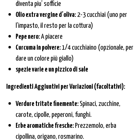
diventa piu’ sofficie
Olio extra vergine d’oliva:
2-3 cucchiai (uno per
l’impasto, il resto per la cottura)
Pepe nero:
A piacere
Curcuma in polvere:
1/4 cucchiaino (opzionale, per
dare un colore più giallo)
spezie varie e un pizzico di sale
Ingredienti Aggiuntivi per Variazioni (facoltativi):
Verdure tritate finemente:
Spinaci, zucchine,
carote, cipolle, peperoni, funghi.
Erbe aromatiche fresche:
Prezzemolo, erba
cipollina, origano, rosmarino.