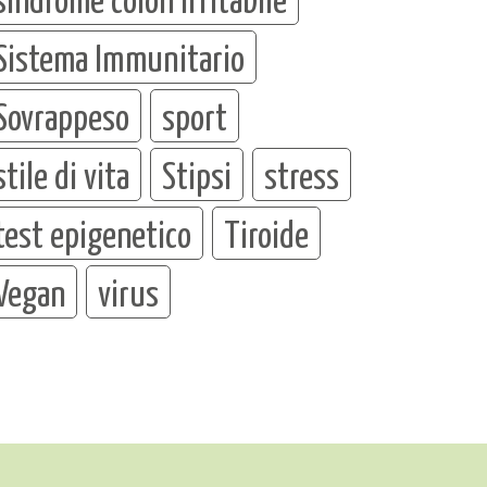
Sistema Immunitario
Sovrappeso
sport
stile di vita
Stipsi
stress
test epigenetico
Tiroide
Vegan
virus