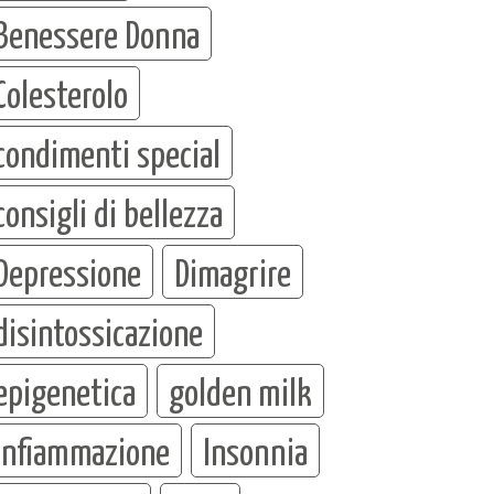
Benessere Donna
Colesterolo
condimenti special
consigli di bellezza
Depressione
Dimagrire
disintossicazione
epigenetica
golden milk
infiammazione
Insonnia