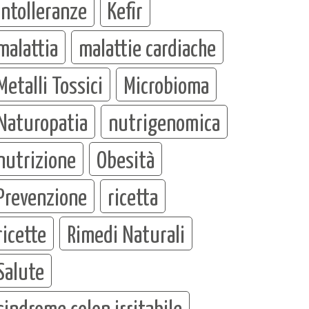
intolleranze
Kefir
malattia
malattie cardiache
Metalli Tossici
Microbioma
Naturopatia
nutrigenomica
nutrizione
Obesità
Prevenzione
ricetta
ricette
Rimedi Naturali
Salute
sindrome colon irritabile