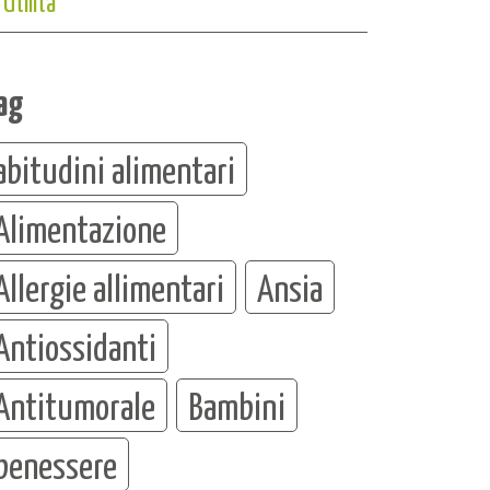
Utilità
ag
abitudini alimentari
Alimentazione
Allergie allimentari
Ansia
Antiossidanti
Antitumorale
Bambini
benessere