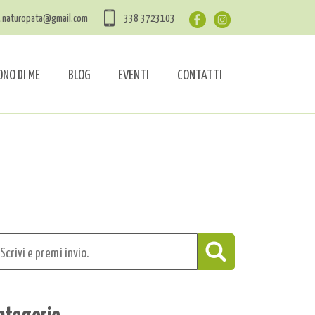
a.naturopata@gmail.com
338 3723103
ONO DI ME
BLOG
EVENTI
CONTATTI
ategorie