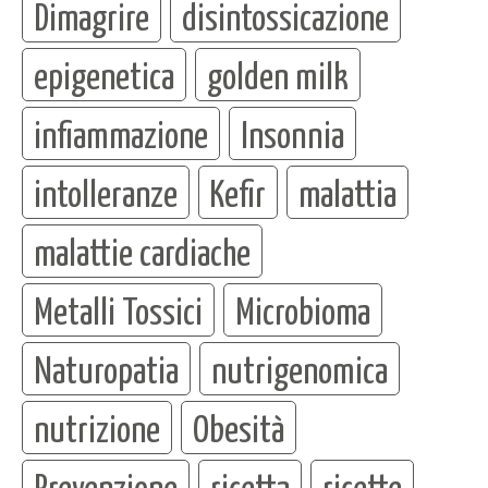
Dimagrire
disintossicazione
epigenetica
golden milk
infiammazione
Insonnia
intolleranze
Kefir
malattia
malattie cardiache
Metalli Tossici
Microbioma
Naturopatia
nutrigenomica
nutrizione
Obesità
Prevenzione
ricetta
ricette