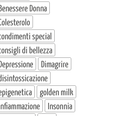
Benessere Donna
Colesterolo
condimenti special
consigli di bellezza
Depressione
Dimagrire
disintossicazione
epigenetica
golden milk
infiammazione
Insonnia