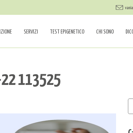
vani
NZIONE
SERVIZI
TEST EPIGENETICO
CHI SONO
DIC
-22 113525
C