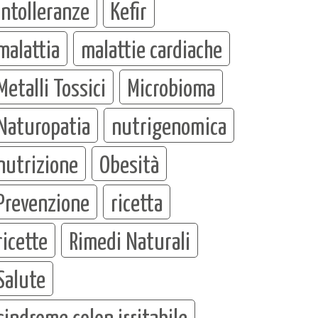
intolleranze
Kefir
malattia
malattie cardiache
Metalli Tossici
Microbioma
Naturopatia
nutrigenomica
nutrizione
Obesità
Prevenzione
ricetta
ricette
Rimedi Naturali
Salute
sindrome colon irritabile