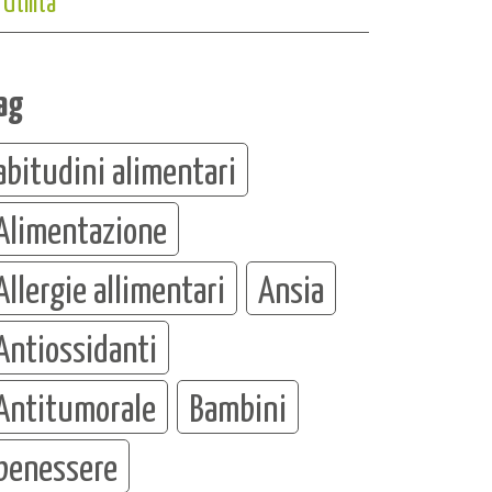
Utilità
ag
abitudini alimentari
Alimentazione
Allergie allimentari
Ansia
Antiossidanti
Antitumorale
Bambini
benessere