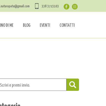
a.naturopata@gmail.com
338 3723103
ONO DI ME
BLOG
EVENTI
CONTATTI
ategorie