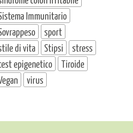
Sistema Immunitario
Sovrappeso
sport
stile di vita
Stipsi
stress
test epigenetico
Tiroide
Vegan
virus