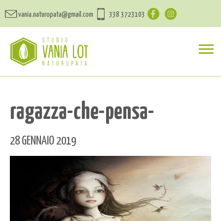
vania.naturopata@gmail.com
338 3723103
ragazza-che-pensa-
28 GENNAIO 2019