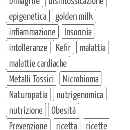
Dimagrire
disintossicazione
epigenetica
golden milk
infiammazione
Insonnia
intolleranze
Kefir
malattia
malattie cardiache
Metalli Tossici
Microbioma
Naturopatia
nutrigenomica
nutrizione
Obesità
Prevenzione
ricetta
ricette