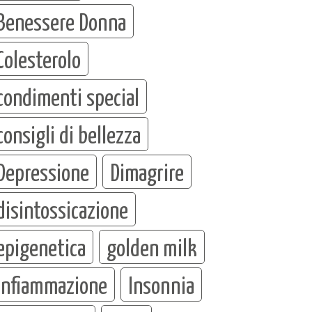
Benessere Donna
Colesterolo
condimenti special
consigli di bellezza
Depressione
Dimagrire
disintossicazione
epigenetica
golden milk
infiammazione
Insonnia