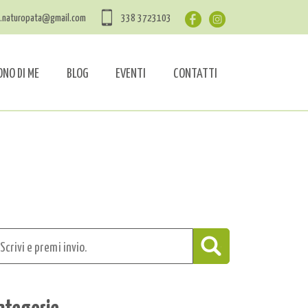
a.naturopata@gmail.com
338 3723103
ONO DI ME
BLOG
EVENTI
CONTATTI
ategorie