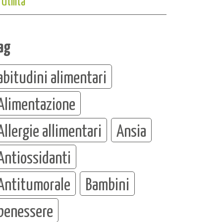
Utilità
ag
abitudini alimentari
Alimentazione
Allergie allimentari
Ansia
Antiossidanti
Antitumorale
Bambini
benessere