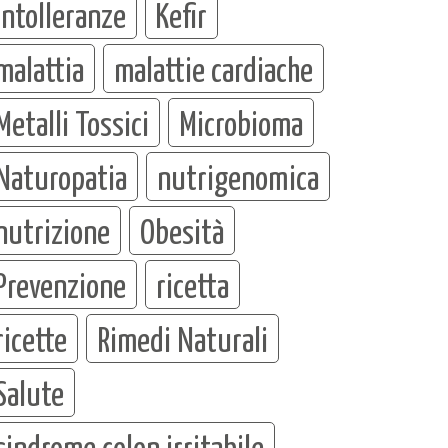
intolleranze
Kefir
malattia
malattie cardiache
Metalli Tossici
Microbioma
Naturopatia
nutrigenomica
nutrizione
Obesità
Prevenzione
ricetta
ricette
Rimedi Naturali
Salute
sindrome colon irritabile