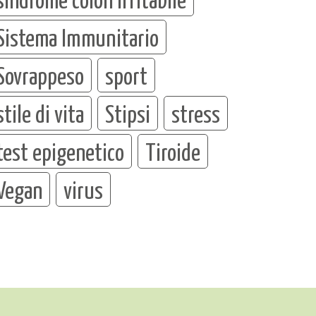
Sistema Immunitario
Sovrappeso
sport
stile di vita
Stipsi
stress
test epigenetico
Tiroide
Vegan
virus