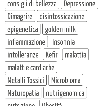
consigli di bellezza
Depressione
Dimagrire
disintossicazione
epigenetica
golden milk
infiammazione
Insonnia
intolleranze
Kefir
malattia
malattie cardiache
Metalli Tossici
Microbioma
Naturopatia
nutrigenomica
nutrizione
Obesità