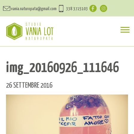
vania.naturopata@gmail.com
338 3723103
img_20160926_111646
26 SETTEMBRE 2016