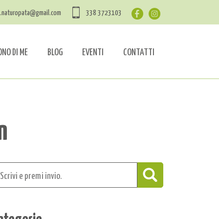
a.naturopata@gmail.com
338 3723103
ONO DI ME
BLOG
EVENTI
CONTATTI
n
ategorie