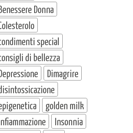
Benessere Donna
Colesterolo
condimenti special
consigli di bellezza
Depressione
Dimagrire
disintossicazione
epigenetica
golden milk
infiammazione
Insonnia