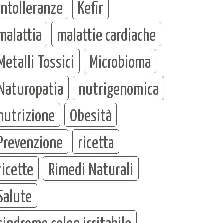
intolleranze
Kefir
malattia
malattie cardiache
Metalli Tossici
Microbioma
Naturopatia
nutrigenomica
nutrizione
Obesità
Prevenzione
ricetta
ricette
Rimedi Naturali
Salute
sindrome colon irritabile