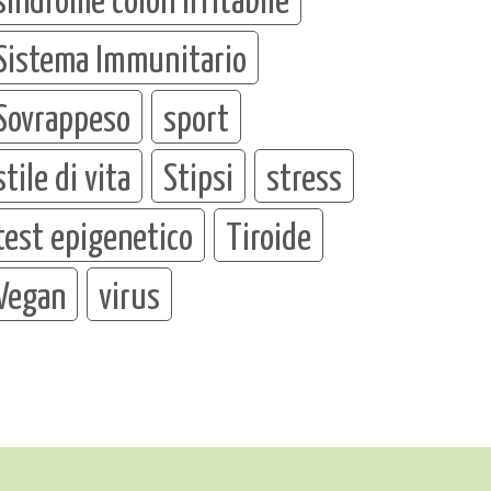
Sistema Immunitario
Sovrappeso
sport
stile di vita
Stipsi
stress
test epigenetico
Tiroide
Vegan
virus