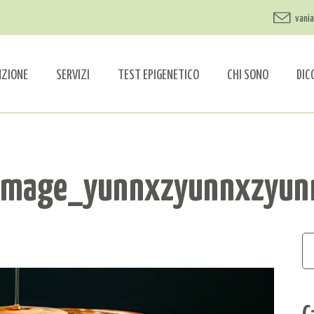
vani
NZIONE
SERVIZI
TEST EPIGENETICO
CHI SONO
DIC
_Image_yunnxzyunnxzyun
C