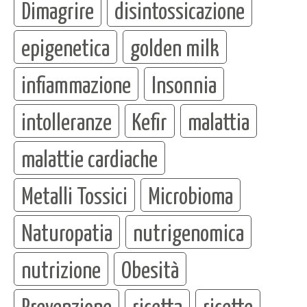
Dimagrire
disintossicazione
epigenetica
golden milk
infiammazione
Insonnia
intolleranze
Kefir
malattia
malattie cardiache
Metalli Tossici
Microbioma
Naturopatia
nutrigenomica
nutrizione
Obesità
Prevenzione
ricetta
ricette