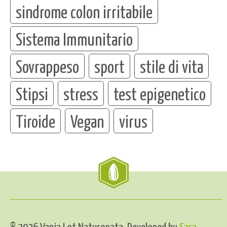
sindrome colon irritabile
Sistema Immunitario
Sovrappeso
sport
stile di vita
Stipsi
stress
test epigenetico
Tiroide
Vegan
virus
© 2026 Vania Lot Naturopata. Developed by
Sara