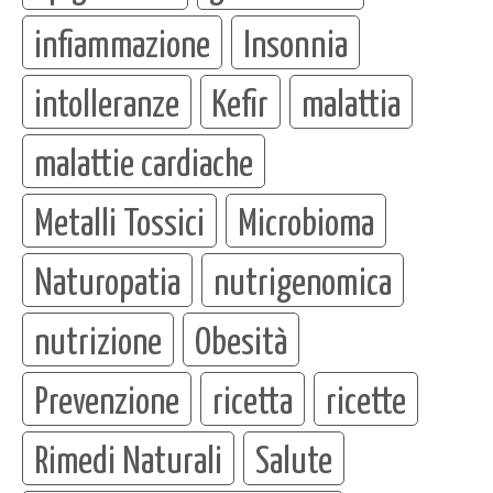
infiammazione
Insonnia
intolleranze
Kefir
malattia
malattie cardiache
Metalli Tossici
Microbioma
Naturopatia
nutrigenomica
nutrizione
Obesità
Prevenzione
ricetta
ricette
Rimedi Naturali
Salute