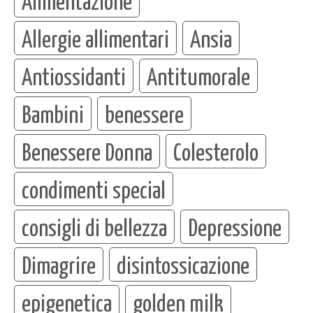
Alimentazione
Allergie allimentari
Ansia
Antiossidanti
Antitumorale
Bambini
benessere
Benessere Donna
Colesterolo
condimenti special
consigli di bellezza
Depressione
Dimagrire
disintossicazione
epigenetica
golden milk